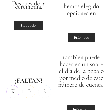
Después de la
hemos elegido
ceremonia.
opciones en
Ubicación
Cemaco
también puede
hacer en un sobre
el día de la boda o
por medio de este
¡FALTAN!
número de cuenta
MONTHS
DAYS
HOURS
12
19
8
Cuenta #