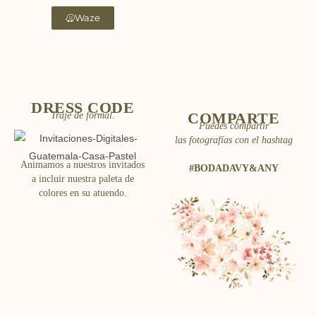
Waze
DRESS CODE
COMPARTE
Traje de formal.
Puedes compartir
las fotografías con el hashtag
Animamos a nuestros invitados
#BODADAVY&ANY
a incluir nuestra paleta de
colores en su atuendo.