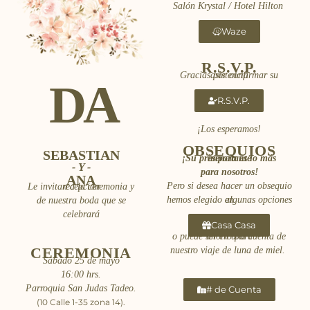
Salón Krystal / Hotel Hilton
Waze
R.S.V.P.
Gracias por confirmar su asistencia
D A
R.S.V.P.
¡Los esperamos!
OBSEQUIOS
SEBASTIAN
¡Su presencia es lo más importante
- Y -
para nosotros!
ANA
Pero si desea hacer un obsequio
Le invitan a la ceremonia y recepción
hemos elegido algunas opciones en
de nuestra boda que se
celebrará
Casa Casa
o puede ser en una cuenta de ahorro para
CEREMONIA
nuestro viaje de luna de miel.
Sábado 25 de mayo
16:00 hrs.
Parroquia San Judas Tadeo.
# de Cuenta
(10 Calle 1-35 zona 14).