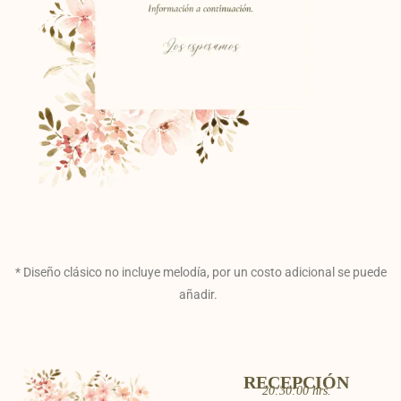
* Diseño clásico no incluye melodía, por un costo adicional se puede
añadir.
RECEPCIÓN
20:30:00 hrs.